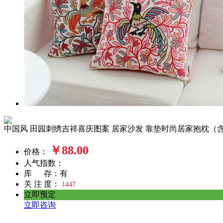
中国风 田园刺绣吉祥喜庆图案 居家沙发 靠垫时尚居家抱枕（
￥88.00
价格：
人气指数：
库 存：有
关 注 度：
1447
立即预定
立即咨询