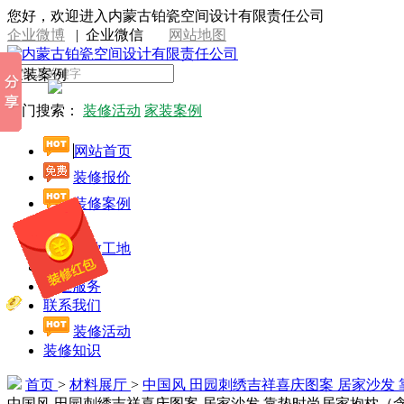
您好，欢迎进入内蒙古铂瓷空间设计有限责任公司
企业微博
|
企业微信
网站地图
家装案例
热门搜索：
装修活动
家装案例
网站首页
装修报价
装修案例
设计师
开放工地
施工工艺
线上服务
联系我们
装修活动
装修知识
首页
>
材料展厅
>
中国风 田园刺绣吉祥喜庆图案 居家沙发
中国风 田园刺绣吉祥喜庆图案 居家沙发 靠垫时尚居家抱枕（