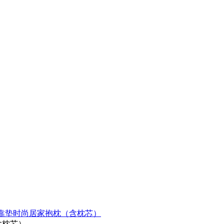
 靠垫时尚居家抱枕（含枕芯）
含枕芯）