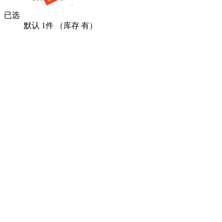
已选
默认
1
件
（库存 有）