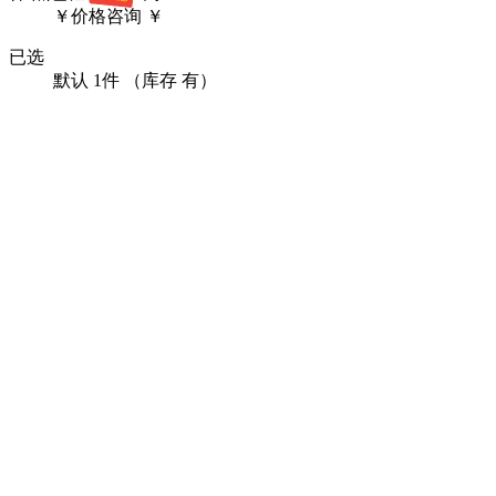
￥
价格咨询
￥
已选
默认
1
件
（库存 有）