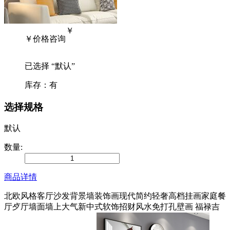
￥
￥
价格咨询
已选择 “
默认
”
库存：
有
选择规格
默认
数量:
商品详情
北欧风格客厅沙发背景墙装饰画现代简约轻奢高档挂画家庭餐
厅歺厅墙面墙上大气新中式软饰招财风水免打孔壁画 福禄吉