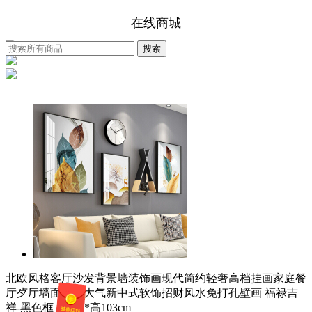
在线商城
北欧风格客厅沙发背景墙装饰画现代简约轻奢高档挂画家庭餐
厅歺厅墙面墙上大气新中式软饰招财风水免打孔壁画 福禄吉
祥-黑色框 宽215*高103cm