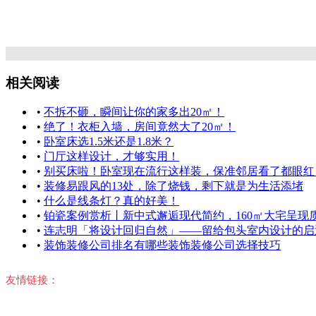
冬季装修技巧 正在发愁的朋友尽管拿去看
装修旧
相关阅读
•
不拆不砸，瞬间让你的家多出20㎡！
•
绝了！衣柜入墙，房间竟然大了20㎡！
•
卧室床选1.5米还是1.8米？
•
门厅这样设计，才够实用！
•
别买床啦！卧室现在流行这样装，保准邻居看了都眼红
•
装修易跟风的13处，除了烧钱，剩下就是为生活添堵
•
什么是线条灯？真的好美！
•
铂瓷案例赏析丨新中式邂逅现代简约，160㎡大宅呈现
•
连志明「将设计回归自然」——留给包头室内设计的启
•
装饰装修公司排名有哪些装饰装修公司选择技巧
友情链接：