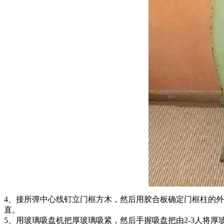
4、接所弹中心线钉立门框方木，然后用胶合板确定门框柱的
直。
5、用玻璃吸盘机把厚玻璃吸紧，然后手握吸盘把由2-3人将