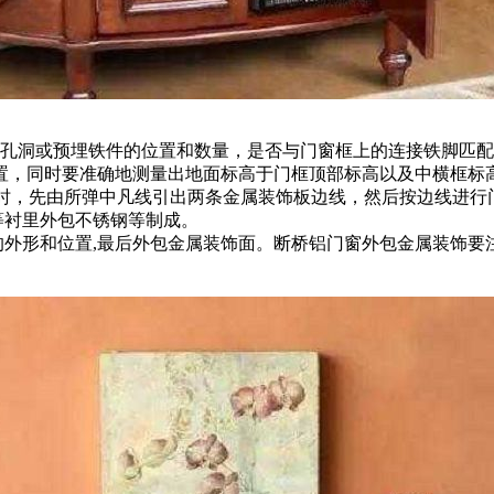
留孔洞或预埋铁件的位置和数量，是否与门窗框上的连接铁脚匹
置，同时要准确地测量出地面标高于门框顶部标高以及中横框标
m。安装时，先由所弹中凡线引出两条金属装饰板边线，然后按边线
等衬里外包不锈钢等制成。
的外形和位置,最后外包金属装饰面。断桥铝门窗外包金属装饰