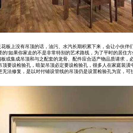
果天花板上没有吊顶的话，油污、水汽长期积累下来，会让小伙伴
要的!如果你家走的不是非常特别的艺术路线，为了平时的居住方
塑钢板或集成吊顶和与之配套的龙骨、配件应合适产物品质请求，
吊顶要设检验孔，暗架吊顶必定要设检验孔，很多人在家庭装潢
更无法修复，是以对付铺设管线的吊顶仍是设置检验孔为宜，可