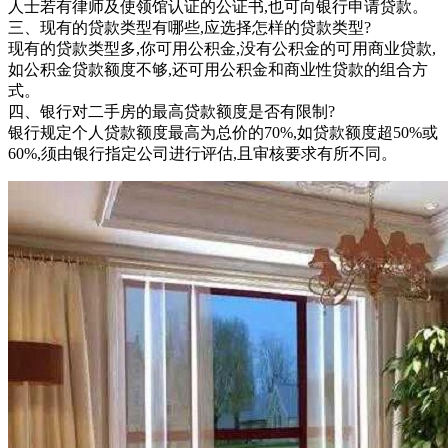
人士若有律师及使领馆认证的公证书,也可向银行申请贷款。
三、现有的贷款类型有哪些,应选择怎样的贷款类型?
现有的贷款类型多,你可用公积金,没有公积金的可用商业贷款,
如公积金贷款额度不够,还可用公积金和商业性贷款的组合方
式。
四、银行对二手房的最高贷款额度是否有限制?
银行规定个人贷款额度最高为总价的70%,如贷款额度超50%或
60%,须由银行指定公司进行评估,且审核要求有所不同。