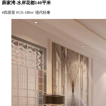
薛家湾-水岸花都140平米
#四居室
#131-180㎡
现代轻奢