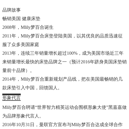
品牌故事
畅销美国 健康床垫
2008
年，
Mlily
梦百合诞生
2011
年，
Mlily
梦百合床垫登陆美国，以其优良的品质迅速征
服了众多美国家庭
2013
年，连续三年销量增长超过
100%
，成为美国市场近三年
来销量增长最快的床垫品牌之一（预计
2016
年跻身美国床垫销
量前十品牌）。
2014
年，
Mlily
梦百合重新规划产品线，把在美国最畅销的几
款床垫引入中国，回馈国人。
形象代言
Mlily梦百合聘请“世界智力精英运动会围棋形象大使”
黑嘉嘉
做
为品牌
形象代言人
。
2016年10月31日，曼联官方宣布与Mlily梦百合达成全球合作