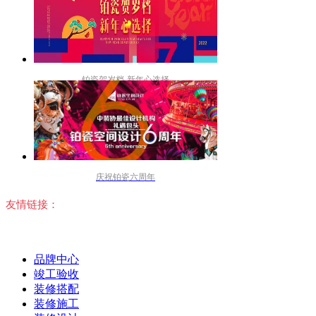
铂瓷贺岁档-新年心选择
庆祝铂瓷六周年
友情链接：
品牌中心
竣工验收
装修搭配
装修施工