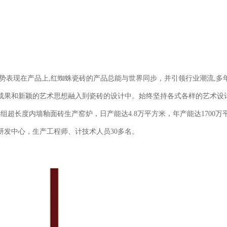
势表现在产品上,红蜘蛛瓷砖的产品总能与世界同步，并引领行业潮流,多
成果和新颖的艺术思想融入到瓷砖的设计中。始终坚持各式各样的艺术设计
超长度内墙釉面砖生产窑炉，日产能达4.8万平方米，年产能达1700
发中心，生产工程师、计技术人员30多名。