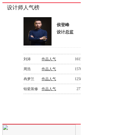
设计师人气榜
侯登峰
设计总监
刘涛
作品人气
161562
周浩
作品人气
157074
冉梦兰
作品人气
125893
铂瓷装修
作品人气
27793
设计