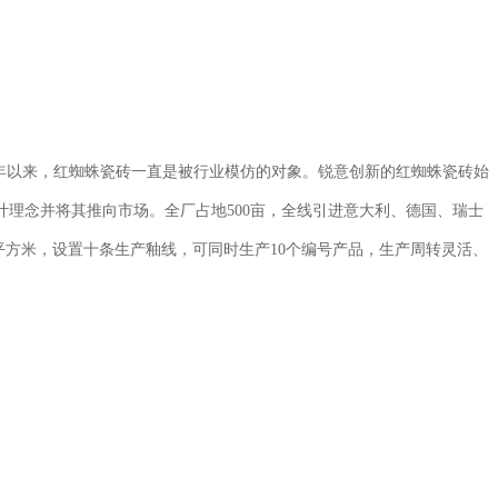
年以来，红蜘蛛瓷砖一直是被行业模仿的对象。锐意创新的红蜘蛛瓷砖始
理念并将其推向市场。全厂占地500亩，全线引进意大利、德国、瑞士
万平方米，设置十条生产釉线，可同时生产10个编号产品，生产周转灵活、