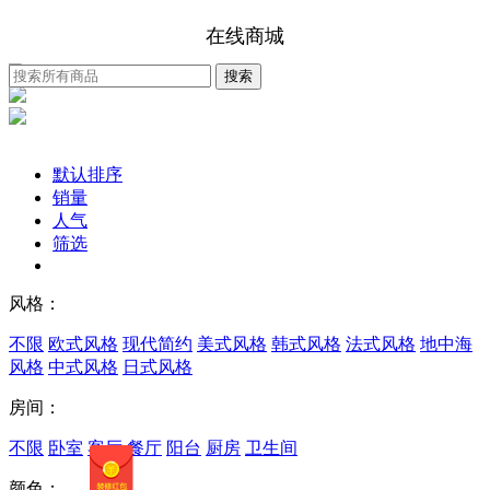
在线商城
默认排序
销量
人气
筛选
风格：
不限
欧式风格
现代简约
美式风格
韩式风格
法式风格
地中海
风格
中式风格
日式风格
房间：
不限
卧室
客厅
餐厅
阳台
厨房
卫生间
颜色：