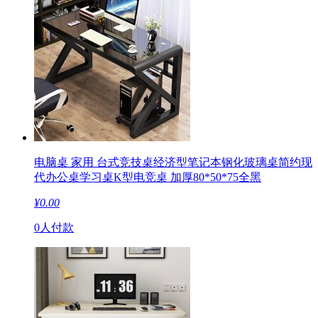
电脑桌 家用 台式竞技桌经济型笔记本钢化玻璃桌简约现
代办公桌学习桌K型电竞桌 加厚80*50*75全黑
¥
0.00
0人付款