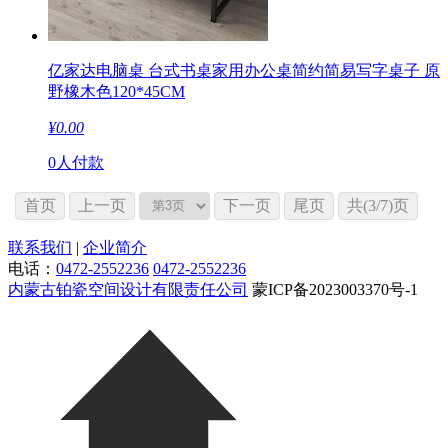
亿家达电脑桌 台式书桌家用办公桌简约简易写字桌子 原
野橡木色120*45CM
¥
0.00
0人付款
首页
上一页
下一页
尾页
共(3/7)页
联系我们
|
企业简介
电话：
0472-2552236
0472-2552236
内蒙古铂瓷空间设计有限责任公司
蒙ICP备2023003370号-1