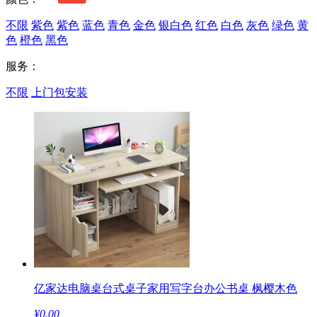
不限
紫色
紫色
蓝色
青色
金色
银白色
红色
白色
灰色
绿色
黄
色
橙色
黑色
服务：
不限
上门包安装
亿家达电脑桌台式桌子家用写字台办公书桌 枫樱木色
¥
0.00