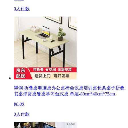
0人付款
墨例 折叠桌电脑桌办公桌椅会议桌培训桌长条桌子折叠
书桌弹簧桌餐桌学习台式桌 单层-80cm*40cm*75cm
¥
0.00
0人付款