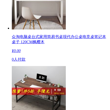
众淘电脑桌台式家用简易书桌现代办公桌电竞桌笔记本
桌子 120CM枫樱木
¥
0.00
0人付款