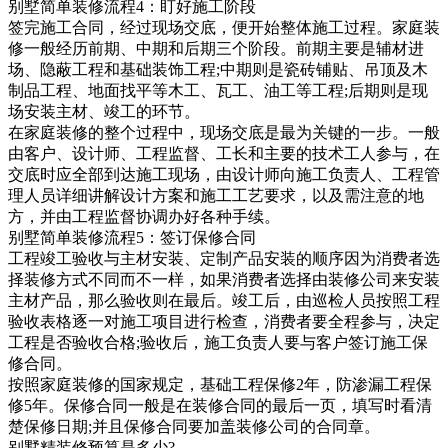
别墅简单装修流程4：盯好施工阶段
签完施工合同，经过现场交底，便开始整体施工过程。家庭装
修一般经历前期、中期和后期三个阶段。前期主要是辅材进
场、隐蔽工程和基础装饰工程;中期则是瓷砖铺贴、吊顶及木
制品工程、地面找平等木工、瓦工、油工等工程;后期则是现
场安装主材、竣工的环节。
在家庭装修的整个过程中，现场交底是最为关键的一步。一般
由客户、设计师、工程监督、工长和主要的技术工人参与，在
交底时应全部到达施工现场，由设计师向施工负责人、工程管
理人员详细讲解设计方案和施工工艺要求，以及需注意的地
方，并由工程监督协调办好各种手续。
别墅简单装修流程5：签订保修合同
工程竣工验收与主材安装、定制产品安装的顺序因为消费者选
择装修方式不同而不一样，如果消费者选择由装修公司来安装
主材产品，那么验收则在最后。竣工后，由巡检人员按照工程
验收表格逐一对施工项目进行检查，消费者要全程参与，决定
工程是否验收合格;验收后，施工负责人要与客户签订施工保
修合同。
按照家庭装修的国家规定，基础工程保修2年，防渗漏工程保
修5年。保修合同一般是在装修合同的最后一页，填写时看清
楚保修日期;并且保修合同要加盖装修公司的合同章。
别墅精装修预算是多少?