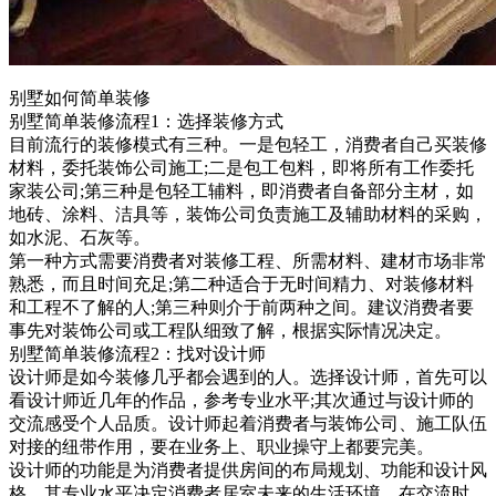
别墅如何简单装修
别墅简单装修流程1：选择装修方式
目前流行的装修模式有三种。一是包轻工，消费者自己买装修
材料，委托装饰公司施工;二是包工包料，即将所有工作委托
家装公司;第三种是包轻工辅料，即消费者自备部分主材，如
地砖、涂料、洁具等，装饰公司负责施工及辅助材料的采购，
如水泥、石灰等。
第一种方式需要消费者对装修工程、所需材料、建材市场非常
熟悉，而且时间充足;第二种适合于无时间精力、对装修材料
和工程不了解的人;第三种则介于前两种之间。建议消费者要
事先对装饰公司或工程队细致了解，根据实际情况决定。
别墅简单装修流程2：找对设计师
设计师是如今装修几乎都会遇到的人。选择设计师，首先可以
看设计师近几年的作品，参考专业水平;其次通过与设计师的
交流感受个人品质。设计师起着消费者与装饰公司、施工队伍
对接的纽带作用，要在业务上、职业操守上都要完美。
设计师的功能是为消费者提供房间的布局规划、功能和设计风
格，其专业水平决定消费者居室未来的生活环境。在交流时，