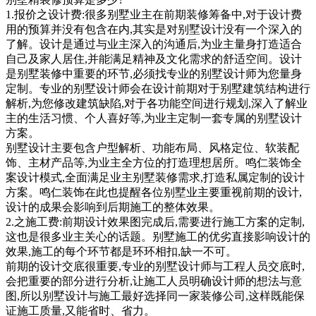
1.报价之设计费:很多别墅业主在前期装修筹备中,对于设计费
用的预算并没有包含在内,其实是对别墅设计没有一个深入的
了解。设计是通过与业主深入的沟通后,为业主量身打造适合
自己及家人居住,并能满足精神及文化需求的舒适空间。设计
是别墅装修中重要的环节,必须找专业的别墅设计师为您量身
定制。专业的别墅设计师会在设计前期对于别墅建筑结构进行
解析,为您修改建筑缺陷,对于各功能空间进行规划,深入了解业
主的生活习惯、个人喜好等,为业主定制一套专属的别墅设计
方案。
别墅设计主要包含户型解析、功能布局、风格定位、软装配
饰、主材产品等,为业主全方位的打造理想居所。鸣仁装饰全
案设计模式,全面满足业主别墅装修需求,打造私属定制的设计
方案。鸣仁装饰在此也提醒各位别墅业主要重视前期的设计,
设计的成果会影响到后期施工的整体效果。
2.之施工费:前期设计效果图完成后,需要进行施工方案的定制,
这也是很多业主关心的话题。别墅施工的优劣直接影响设计的
效果,施工的每个环节都是环环相扣,缺一不可。
前期的设计交底很重要,专业的别墅设计师与工程人员交底时,
会把重要的部分进行分析,让施工人员明确设计师的想法与意
图,所以别墅设计与施工最好选择同一家装修公司,这样既能保
证施工质量,又能省时、省力。