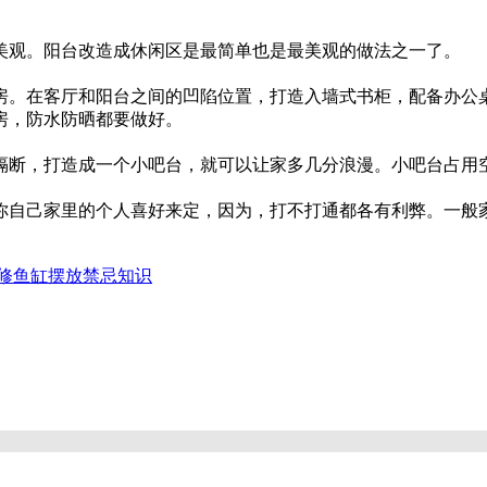
美观。阳台改造成休闲区是最简单也是最美观的做法之一了。
房。在客厅和阳台之间的凹陷位置，打造入墙式书柜，配备办公
房，防水防晒都要做好。
断，打造成一个小吧台，就可以让家多几分浪漫。小吧台占用空
你自己家里的个人喜好来定，因为，打不打通都各有利弊。一般
修鱼缸摆放禁忌知识
房子步骤 旧房装修注意事项
装修竣工验收流程之墙面注意