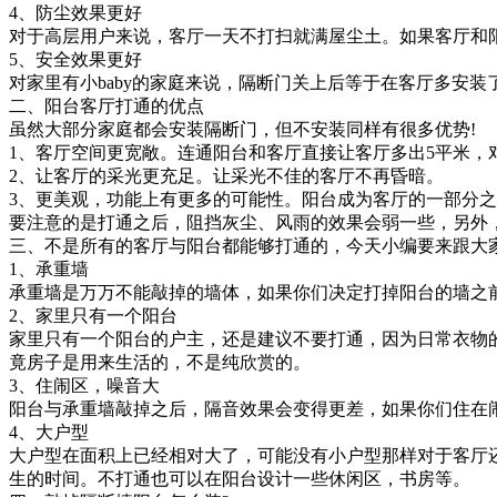
4、防尘效果更好
对于高层用户来说，客厅一天不打扫就满屋尘土。如果客厅和
5、安全效果更好
对家里有小baby的家庭来说，隔断门关上后等于在客厅多安
二、阳台客厅打通的优点
虽然大部分家庭都会安装隔断门，但不安装同样有很多优势!
1、客厅空间更宽敞。连通阳台和客厅直接让客厅多出5平米，
2、让客厅的采光更充足。让采光不佳的客厅不再昏暗。
3、更美观，功能上有更多的可能性。阳台成为客厅的一部分
要注意的是打通之后，阻挡灰尘、风雨的效果会弱一些，另外
三、不是所有的客厅与阳台都能够打通的，今天小编要来跟大
1、承重墙
承重墙是万万不能敲掉的墙体，如果你们决定打掉阳台的墙之
2、家里只有一个阳台
家里只有一个阳台的户主，还是建议不要打通，因为日常衣物
竟房子是用来生活的，不是纯欣赏的。
3、住闹区，噪音大
阳台与承重墙敲掉之后，隔音效果会变得更差，如果你们住在
4、大户型
大户型在面积上已经相对大了，可能没有小户型那样对于客厅
生的时间。不打通也可以在阳台设计一些休闲区，书房等。